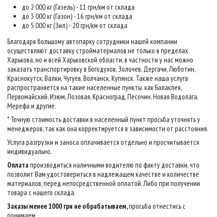
до 2 000 кг (Газель) - 11 грн/км от склада
до 3 000 кг (Газон) - 16 грн/км от склада
до 5 000 кг (Зил) - 20 грн/км от склада
Благодаря большому автопарку сотрудники нашей компании
осуществляют доставку стройматериалов не только в пределах
Харькова, но и всей Харьковской области, в частности у нас можно
заказать транспортировку в Богодухов, Золочев, Дергачи, Люботин,
Краснокутск, Валки, Чугуев, Волчанск, Купянск. Также наша услуга
распространяется на такие населенные пункты. как Балаклея,
Первомайский, Изюм, Лозовая, Красноград, Песочин, Новая Водолага,
Мерефа и другие.
* Точную стоимость доставки в населенный пункт просьба уточнять у
менеджеров, так как она корректируется в зависимости от расстояния.
Услуга разгрузки и заноса оплачивается отдельно и просчитывается
индивидуально.
Оплата
производиться наличными водителю по факту доставки, что
позволит Вам удостовериться в надлежащем качестве и количестве
материалов, перед непосредственной оплатой. Либо при получении
товара с нашего склада.
Заказы менее 1000 грн не обрабатываем,
просьба отнестись с
понимаем
.