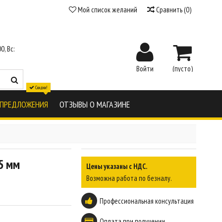
Мой список желаний
Сравнить
(
0
)
0, Вс:
Войти
(пусто)
Скидки!
 ПРЕДЛОЖЕНИЯ
ОТЗЫВЫ О МАГАЗИНЕ
5 мм
Цены указаны с НДС.
Возможна работа по безналу.
Профессиональная консультация
Оплата при получении