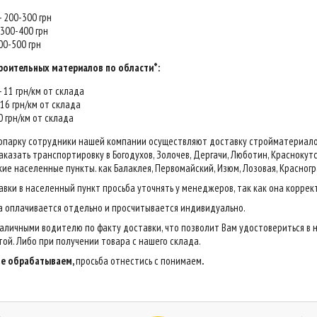
 - 200-300 грн
- 300-400 грн
400-500 грн
роительных материалов по области*:
 - 11 грн/км от склада
- 16 грн/км от склада
20 грн/км от склада
опарку сотрудники нашей компании осуществляют доставку стройматериалов н
казать транспортировку в Богодухов, Золочев, Дергачи, Люботин, Краснокутск,
ие населенные пункты. как Балаклея, Первомайский, Изюм, Лозовая, Красногр
авки в населенный пункт просьба уточнять у менеджеров, так как она коррек
са оплачивается отдельно и просчитывается индивидуально.
аличными водителю по факту доставки, что позволит Вам удостовериться в 
ой. Либо при получении товара с нашего склада.
 не обрабатываем,
просьба отнестись с понимаем
.