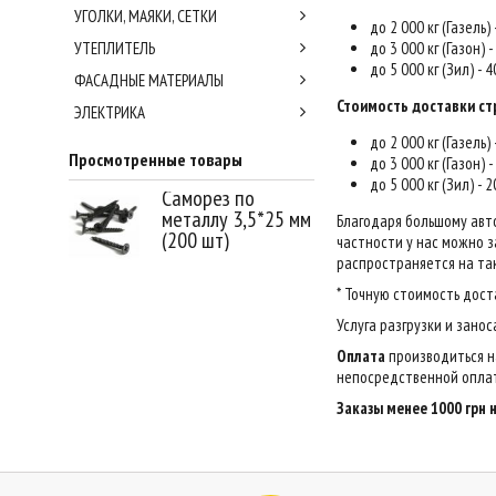
УГОЛКИ, МАЯКИ, СЕТКИ
до 2 000 кг (Газель)
УТЕПЛИТЕЛЬ
до 3 000 кг (Газон) 
до 5 000 кг (Зил) - 
ФАСАДНЫЕ МАТЕРИАЛЫ
Стоимость доставки ст
ЭЛЕКТРИКА
до 2 000 кг (Газель)
Просмотренные товары
до 3 000 кг (Газон) 
до 5 000 кг (Зил) - 
Саморез по
металлу 3,5*25 мм
Благодаря большому авт
(200 шт)
частности у нас можно за
распространяется на так
* Точную стоимость дост
Услуга разгрузки и зано
Оплата
производиться н
непосредственной оплат
Заказы менее 1000 грн