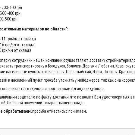
 - 200-300 грн
- 300-400 грн
400-500 грн
роительных материалов по области*:
 - 11 грн/км от склада
- 16 грн/км от склада
20 грн/км от склада
опарку сотрудники нашей компании осуществляют доставку стройматериалов н
казать транспортировку в Богодухов, Золочев, Дергачи, Люботин, Краснокутск,
ие населенные пункты. как Балаклея, Первомайский, Изюм, Лозовая, Красногр
авки в населенный пункт просьба уточнять у менеджеров, так как она коррек
са оплачивается отдельно и просчитывается индивидуально.
аличными водителю по факту доставки, что позволит Вам удостовериться в 
ой. Либо при получении товара с нашего склада.
 не обрабатываем,
просьба отнестись с понимаем
.