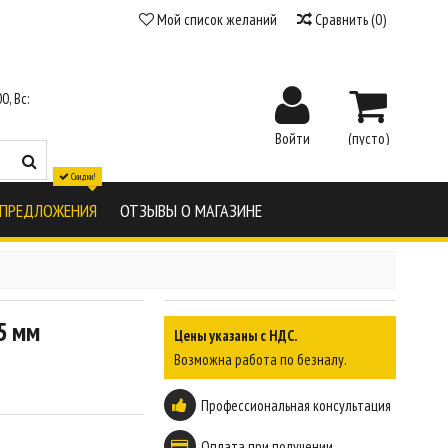
Мой список желаний
Сравнить
(
0
)
0, Вс:
Войти
(пусто)
Скидки!
 ПРЕДЛОЖЕНИЯ
ОТЗЫВЫ О МАГАЗИНЕ
5 мм
Цены указаны с НДС.
Возможна работа по безналу.
Профессиональная консультация
Оплата при получении