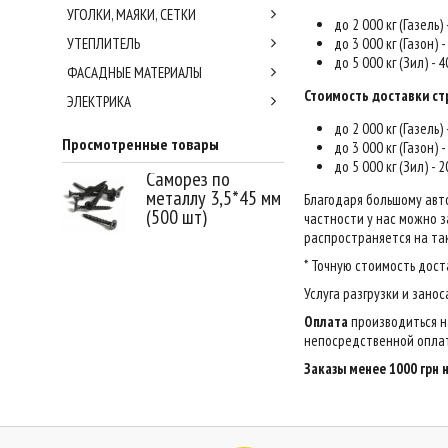
УГОЛКИ, МАЯКИ, СЕТКИ
до 2 000 кг (Газель)
УТЕПЛИТЕЛЬ
до 3 000 кг (Газон) 
до 5 000 кг (Зил) - 
ФАСАДНЫЕ МАТЕРИАЛЫ
Стоимость доставки ст
ЭЛЕКТРИКА
до 2 000 кг (Газель)
Просмотренные товары
до 3 000 кг (Газон) 
до 5 000 кг (Зил) - 
Саморез по
металлу 3,5*45 мм
Благодаря большому авт
(500 шт)
частности у нас можно за
распространяется на так
* Точную стоимость дост
Услуга разгрузки и зано
Оплата
производиться н
непосредственной оплат
Заказы менее 1000 грн