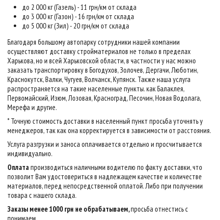
до 2 000 кг (Газель) - 11 грн/км от склада
до 3 000 кг (Газон) - 16 грн/км от склада
до 5 000 кг (Зил) - 20 грн/км от склада
Благодаря большому автопарку сотрудники нашей компании
осуществляют доставку стройматериалов не только в пределах
Харькова, но и всей Харьковской области, в частности у нас можно
заказать транспортировку в Богодухов, Золочев, Дергачи, Люботин,
Краснокутск, Валки, Чугуев, Волчанск, Купянск. Также наша услуга
распространяется на такие населенные пункты. как Балаклея,
Первомайский, Изюм, Лозовая, Красноград, Песочин, Новая Водолага,
Мерефа и другие.
* Точную стоимость доставки в населенный пункт просьба уточнять у
менеджеров, так как она корректируется в зависимости от расстояния.
Услуга разгрузки и заноса оплачивается отдельно и просчитывается
индивидуально.
Оплата
производиться наличными водителю по факту доставки, что
позволит Вам удостовериться в надлежащем качестве и количестве
материалов, перед непосредственной оплатой. Либо при получении
товара с нашего склада.
Заказы менее 1000 грн не обрабатываем,
просьба отнестись с
понимаем
.