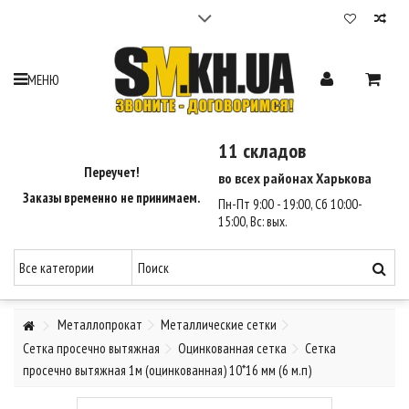
Cтройматериалы в Харькове | 12 складов | Доставка
2-3 часа - SM Харьков
Максимальный выбор стройматериалов. 12 складов по Харькову.
МЕНЮ
Гарантия лучшей цены на стройматериалы 110%.
Доставка стройматериалов по Харькову за 2-3 часа.
Оплата при получении.
11 складов
Звоните - Договоримся ☎ (095) 550-35-90, (068) 810-46-47.
Переучет!
во всех районах Харькова
Заказы временно не принимаем.
Пн-Пт 9:00 - 19:00, Сб 10:00-
15:00, Вс: вых.
Металлопрокат
Металлические сетки
Сетка просечно вытяжная
Оцинкованная сетка
Сетка
просечно вытяжная 1м (оцинкованная) 10*16 мм (6 м.п)