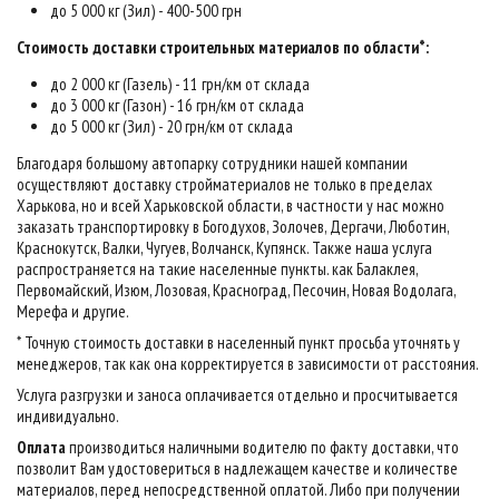
до 5 000 кг (Зил) - 400-500 грн
Стоимость доставки строительных материалов по области*:
до 2 000 кг (Газель) - 11 грн/км от склада
до 3 000 кг (Газон) - 16 грн/км от склада
до 5 000 кг (Зил) - 20 грн/км от склада
Благодаря большому автопарку сотрудники нашей компании
осуществляют доставку стройматериалов не только в пределах
Харькова, но и всей Харьковской области, в частности у нас можно
заказать транспортировку в Богодухов, Золочев, Дергачи, Люботин,
Краснокутск, Валки, Чугуев, Волчанск, Купянск. Также наша услуга
распространяется на такие населенные пункты. как Балаклея,
Первомайский, Изюм, Лозовая, Красноград, Песочин, Новая Водолага,
Мерефа и другие.
* Точную стоимость доставки в населенный пункт просьба уточнять у
менеджеров, так как она корректируется в зависимости от расстояния.
Услуга разгрузки и заноса оплачивается отдельно и просчитывается
индивидуально.
Оплата
производиться наличными водителю по факту доставки, что
позволит Вам удостовериться в надлежащем качестве и количестве
материалов, перед непосредственной оплатой. Либо при получении