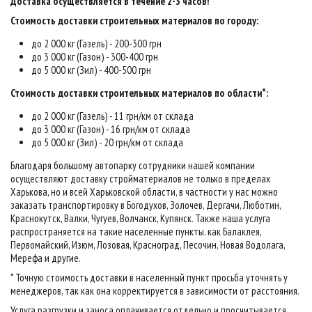
Доставка осуществляется в течение 2-3 часов
!
Стоимость доставки строительных материалов по городу:
до 2 000 кг (Газель) - 200-300 грн
до 3 000 кг (Газон) - 300-400 грн
до 5 000 кг (Зил) - 400-500 грн
Стоимость доставки строительных материалов по области*:
до 2 000 кг (Газель) - 11 грн/км от склада
до 3 000 кг (Газон) - 16 грн/км от склада
до 5 000 кг (Зил) - 20 грн/км от склада
Благодаря большому автопарку сотрудники нашей компании
осуществляют доставку стройматериалов не только в пределах
Харькова, но и всей Харьковской области, в частности у нас можно
заказать транспортировку в Богодухов, Золочев, Дергачи, Люботин,
Краснокутск, Валки, Чугуев, Волчанск, Купянск. Также наша услуга
распространяется на такие населенные пункты. как Балаклея,
Первомайский, Изюм, Лозовая, Красноград, Песочин, Новая Водолага,
Мерефа и другие.
* Точную стоимость доставки в населенный пункт просьба уточнять у
менеджеров, так как она корректируется в зависимости от расстояния.
Услуга разгрузки и заноса оплачивается отдельно и просчитывается