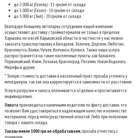
до 2 000 кг (Газель) - 11 грн/км от склада
до 3 000 кг (Газон) - 16 грн/км от склада
до 5 000 кг (Зил) - 20 грн/км от склада
Благодаря большому автопарку сотрудники нашей компании
осуществляют доставку стройматериалов не только в пределах
Харькова, но и всей Харьковской области, в частности у нас можно
заказать транспортировку в Богодухов, Золочев, Дергачи, Люботин,
Краснокутск, Валки, Чугуев, Волчанск, Купянск. Также наша услуга
распространяется на такие населенные пункты. как Балаклея,
Первомайский, Изюм, Лозовая, Красноград, Песочин, Новая Водолага,
Мерефа и другие.
* Точную стоимость доставки в населенный пункт просьба уточнять у
менеджеров, так как она корректируется в зависимости от расстояния.
Услуга разгрузки и заноса оплачивается отдельно и просчитывается
индивидуально.
Оплата
производиться наличными водителю по факту доставки, что
позволит Вам удостовериться в надлежащем качестве и количестве
материалов, перед непосредственной оплатой. Либо при получении
товара с нашего склада.
Заказы менее 1000 грн не обрабатываем,
просьба отнестись с
понимаем
.