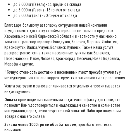
до 2 000 кг (Газель) - 11 грн/км от склада
до 3 000 кг (Газон) - 16 грн/км от склада
до 5 000 кг (Зил) - 20 грн/км от склада
Благодаря большому автопарку сотрудники нашей компании
осуществляют доставку стройматериалов не только в пределах
Харькова, но и всей Харьковской области, в частности у нас можно
заказать транспортировку в Богодухов, Золочев, Дергачи, Люботин,
Краснокутск, Валки, Чугуев, Волчанск, Купянск. Также наша услуга
распространяется на такие населенные пункты. как Балаклея,
Первомайский, Изюм, Лозовая, Красноград, Песочин, Новая Водолага,
Мерефа и другие.
* Точную стоимость доставки в населенный пункт просьба уточнять у
менеджеров, так как она корректируется в зависимости от расстояния.
Услуга разгрузки и заноса оплачивается отдельно и просчитывается
индивидуально.
Оплата
производиться наличными водителю по факту доставки, что
позволит Вам удостовериться в надлежащем качестве и количестве
материалов, перед непосредственной оплатой. Либо при получении
товара с нашего склада.
Заказы менее 1000 грн не обрабатываем,
просьба отнестись с
понимаем
.