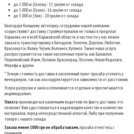
до 2 000 кг (Газель) - 11 грн/км от склада
до 3 000 кг (Газон) - 16 грн/км от склада
до 5 000 кг (Зил) - 20 грн/км от склада
Благодаря большому автопарку сотрудники нашей компании
осуществляют доставку стройматериалов не только в пределах
Харькова, но и всей Харьковской области, в частности у нас можно
заказать транспортировку в Богодухов, Золочев, Дергачи, Люботин,
Краснокутск, Валки, Чугуев, Волчанск, Купянск. Также наша услуга
распространяется на такие населенные пункты. как Балаклея,
Первомайский, Изюм, Лозовая, Красноград, Песочин, Новая Водолага,
Мерефа и другие.
* Точную стоимость доставки в населенный пункт просьба уточнять у
менеджеров, так как она корректируется в зависимости от расстояния.
Услуга разгрузки и заноса оплачивается отдельно и просчитывается
индивидуально.
Оплата
производиться наличными водителю по факту доставки, что
позволит Вам удостовериться в надлежащем качестве и количестве
материалов, перед непосредственной оплатой. Либо при получении
товара с нашего склада.
Заказы менее 1000 грн не обрабатываем,
просьба отнестись с
понимаем
.