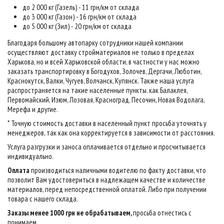
до 2 000 кг (Газель) - 11 грн/км от склада
до 3 000 кг (Газон) - 16 грн/км от склада
до 5 000 кг (Зил) - 20 грн/км от склада
Благодаря большому автопарку сотрудники нашей компании
осуществляют доставку стройматериалов не только в пределах
Харькова, но и всей Харьковской области, в частности у нас можно
заказать транспортировку в Богодухов, Золочев, Дергачи, Люботин,
Краснокутск, Валки, Чугуев, Волчанск, Купянск. Также наша услуга
распространяется на такие населенные пункты. как Балаклея,
Первомайский, Изюм, Лозовая, Красноград, Песочин, Новая Водолага,
Мерефа и другие.
* Точную стоимость доставки в населенный пункт просьба уточнять у
менеджеров, так как она корректируется в зависимости от расстояния.
Услуга разгрузки и заноса оплачивается отдельно и просчитывается
индивидуально.
Оплата
производиться наличными водителю по факту доставки, что
позволит Вам удостовериться в надлежащем качестве и количестве
материалов, перед непосредственной оплатой. Либо при получении
товара с нашего склада.
Заказы менее 1000 грн не обрабатываем,
просьба отнестись с
понимаем
.