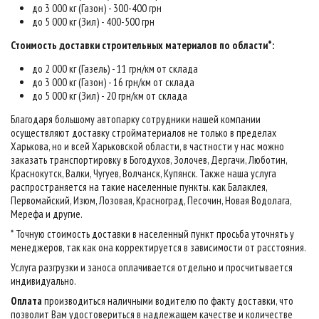
до 3 000 кг (Газон) - 300-400 грн
до 5 000 кг (Зил) - 400-500 грн
Стоимость доставки строительных материалов по области*:
до 2 000 кг (Газель) - 11 грн/км от склада
до 3 000 кг (Газон) - 16 грн/км от склада
до 5 000 кг (Зил) - 20 грн/км от склада
Благодаря большому автопарку сотрудники нашей компании
осуществляют доставку стройматериалов не только в пределах
Харькова, но и всей Харьковской области, в частности у нас можно
заказать транспортировку в Богодухов, Золочев, Дергачи, Люботин,
Краснокутск, Валки, Чугуев, Волчанск, Купянск. Также наша услуга
распространяется на такие населенные пункты. как Балаклея,
Первомайский, Изюм, Лозовая, Красноград, Песочин, Новая Водолага,
Мерефа и другие.
* Точную стоимость доставки в населенный пункт просьба уточнять у
менеджеров, так как она корректируется в зависимости от расстояния.
Услуга разгрузки и заноса оплачивается отдельно и просчитывается
индивидуально.
Оплата
производиться наличными водителю по факту доставки, что
позволит Вам удостовериться в надлежащем качестве и количестве