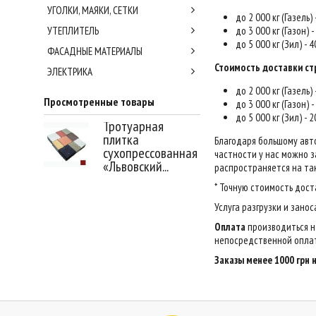
УГОЛКИ, МАЯКИ, СЕТКИ
до 2 000 кг (Газель)
УТЕПЛИТЕЛЬ
до 3 000 кг (Газон) 
до 5 000 кг (Зил) - 
ФАСАДНЫЕ МАТЕРИАЛЫ
Стоимость доставки ст
ЭЛЕКТРИКА
до 2 000 кг (Газель)
Просмотренные товары
до 3 000 кг (Газон) 
до 5 000 кг (Зил) - 
Тротуарная
плитка
Благодаря большому авт
сухопрессованная
частности у нас можно за
«Львовский...
распространяется на так
* Точную стоимость дост
Услуга разгрузки и зано
Оплата
производиться н
непосредственной оплат
Заказы менее 1000 грн