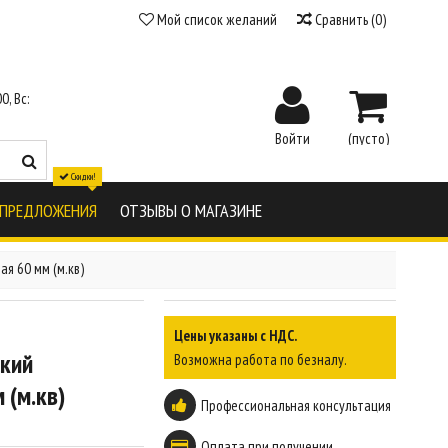
Мой список желаний
Сравнить
(
0
)
0, Вс:
Войти
(пусто)
Скидки!
 ПРЕДЛОЖЕНИЯ
ОТЗЫВЫ О МАГАЗИНЕ
я 60 мм (м.кв)
Цены указаны с НДС.
ский
Возможна работа по безналу.
 (м.кв)
Профессиональная консультация
Оплата при получении