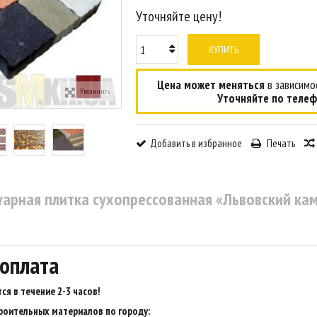
Уточняйте цену!
КУПИТЬ
Цена может меняться
в зависимос
Увеличить
Уточняйте по телеф
Добавить в избранное
Печать
уарная плитка сухопрессованная «Львовский кам
 оплата
ся в течение 2-3 часов
!
роительных материалов по городу: