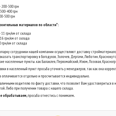
 - 200-300 грн
- 300-400 грн
400-500 грн
роительных материалов по области*:
 - 11 грн/км от склада
- 16 грн/км от склада
20 грн/км от склада
опарку сотрудники нашей компании осуществляют доставку стройматериалов н
казать транспортировку в Богодухов, Золочев, Дергачи, Люботин, Краснокутск,
ие населенные пункты. как Балаклея, Первомайский, Изюм, Лозовая, Красногр
авки в населенный пункт просьба уточнять у менеджеров, так как она коррек
са оплачивается отдельно и просчитывается индивидуально.
аличными водителю по факту доставки, что позволит Вам удостовериться в 
ой. Либо при получении товара с нашего склада.
 не обрабатываем,
просьба отнестись с понимаем
.