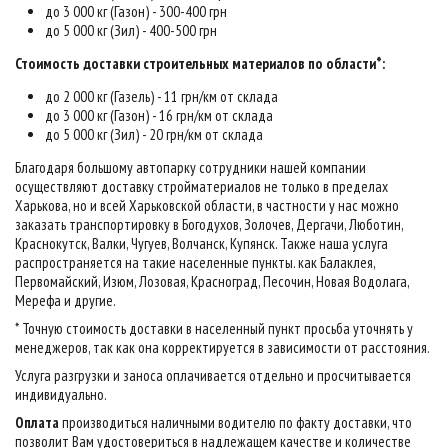
до 3 000 кг (Газон) - 300-400 грн
до 5 000 кг (Зил) - 400-500 грн
Стоимость доставки строительных материалов по области*:
до 2 000 кг (Газель) - 11 грн/км от склада
до 3 000 кг (Газон) - 16 грн/км от склада
до 5 000 кг (Зил) - 20 грн/км от склада
Благодаря большому автопарку сотрудники нашей компании
осуществляют доставку стройматериалов не только в пределах
Харькова, но и всей Харьковской области, в частности у нас можно
заказать транспортировку в Богодухов, Золочев, Дергачи, Люботин,
Краснокутск, Валки, Чугуев, Волчанск, Купянск. Также наша услуга
распространяется на такие населенные пункты. как Балаклея,
Первомайский, Изюм, Лозовая, Красноград, Песочин, Новая Водолага,
Мерефа и другие.
* Точную стоимость доставки в населенный пункт просьба уточнять у
менеджеров, так как она корректируется в зависимости от расстояния.
Услуга разгрузки и заноса оплачивается отдельно и просчитывается
индивидуально.
Оплата
производиться наличными водителю по факту доставки, что
позволит Вам удостовериться в надлежащем качестве и количестве