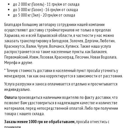
до 2 000 кг (Газель) - 11 грн/км от склада
до 3 000 кг (Газон) - 16 грн/км от склада
до 5 000 кг (Зил) - 20 грн/км от склада
Благодаря большому автопарку сотрудники нашей компании
осуществляют доставку стройматериалов не только в пределах
Харькова, но и всей Харьковской области, в частности у нас можно
заказать транспортировку в Богодухов, Золочев, Дергачи, Люботин,
Краснокутск, Валки, Чугуев, Волчанск, Купянск. Также наша услуга
распространяется на такие населенные пункты. как Балаклея,
Первомайский, Изюм, Лозовая, Красноград, Песочин, Новая Водолага,
Мерефа и другие.
* Точную стоимость доставки в населенный пункт просьба уточнять у
менеджеров, так как она корректируется в зависимости от расстояния.
Услуга разгрузки и заноса оплачивается отдельно и просчитывается
индивидуально.
Оплата
производиться наличными водителю по факту доставки, что
позволит Вам удостовериться в надлежащем качестве и количестве
материалов, перед непосредственной оплатой. Либо при получении
товара с нашего склада.
Заказы менее 1000 грн не обрабатываем,
просьба отнестись с
понимаем
.