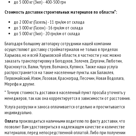
до 5 000 кг (Зил) - 400-500 грн
Стоимость доставки строительных материалов по области*:
до 2 000 кг (Газель) - 11 грн/км от склада
до 3 000 кг (Газон) - 16 грн/км от склада
до 5 000 кг (Зил) - 20 грн/км от склада
Благодаря большому автопарку сотрудники нашей компании
осуществляют доставку стройматериалов не только в пределах
Харькова, но и всей Харьковской области, в частности у нас можно
заказать транспортировку в Богодухов, Золочев, Дергачи, Люботин,
Краснокутск, Валки, Чугуев, Волчанск, Купянск. Также наша услуга
распространяется на такие населенные пункты. как Балаклея,
Первомайский, Изюм, Лозовая, Красноград, Песочин, Новая Водолага,
Мерефа и другие.
* Точную стоимость доставки в населенный пункт просьба уточнять у
менеджеров, так как она корректируется в зависимости от расстояния.
Услуга разгрузки и заноса оплачивается отдельно и просчитывается
индивидуально.
Оплата
производиться наличными водителю по факту доставки, что
позволит Вам удостовериться в надлежащем качестве и количестве
материалов, перед непосредственной оплатой. Либо при получении