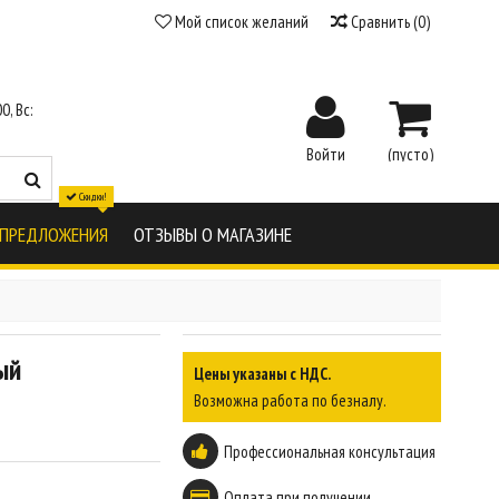
Мой список желаний
Сравнить
(
0
)
0, Вс:
Войти
(пусто)
Скидки!
 ПРЕДЛОЖЕНИЯ
ОТЗЫВЫ О МАГАЗИНЕ
ый
Цены указаны с НДС.
Возможна работа по безналу.
Профессиональная консультация
Оплата при получении