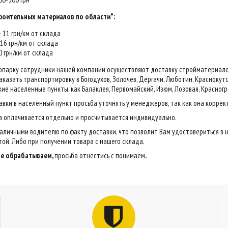
роительных материалов по области*:
 - 11 грн/км от склада
- 16 грн/км от склада
20 грн/км от склада
опарку сотрудники нашей компании осуществляют доставку стройматериалов н
казать транспортировку в Богодухов, Золочев, Дергачи, Люботин, Краснокутск,
ие населенные пункты. как Балаклея, Первомайский, Изюм, Лозовая, Красногр
авки в населенный пункт просьба уточнять у менеджеров, так как она коррек
са оплачивается отдельно и просчитывается индивидуально.
аличными водителю по факту доставки, что позволит Вам удостовериться в 
ой. Либо при получении товара с нашего склада.
 не обрабатываем,
просьба отнестись с понимаем
.