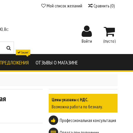
Мой список желаний
Сравнить
(
0
)
0, Вс:
Войти
(пусто)
Скидки!
 ПРЕДЛОЖЕНИЯ
ОТЗЫВЫ О МАГАЗИНЕ
ая
Цены указаны с НДС.
Возможна работа по безналу.
Профессиональная консультация
Оплата при получении