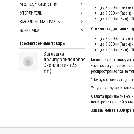
УГОЛКИ, МАЯКИ, СЕТКИ
до 2 000 кг (Газель)
УТЕПЛИТЕЛЬ
до 3 000 кг (Газон) 
до 5 000 кг (Зил) - 
ФАСАДНЫЕ МАТЕРИАЛЫ
Стоимость доставки ст
ЭЛЕКТРИКА
до 2 000 кг (Газель)
Просмотренные товары
до 3 000 кг (Газон) 
до 5 000 кг (Зил) - 
Заглушка
полипропиленовая
Благодаря большому авт
Экопластик (25
частности у нас можно за
мм)
распространяется на так
* Точную стоимость дост
Услуга разгрузки и зано
Оплата
производиться н
непосредственной оплат
Заказы менее 1000 грн