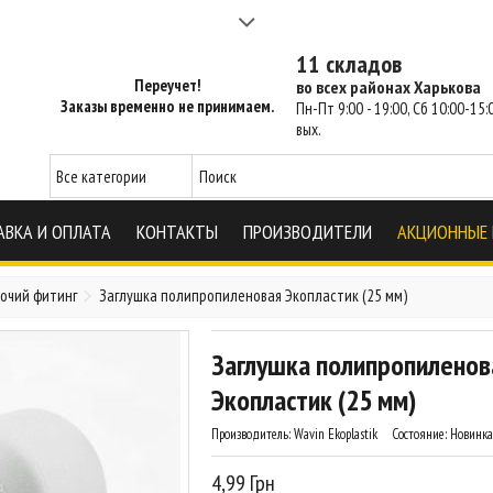
а 2-3 часа - SM Харьков
11 складов
Переучет!
во всех районах Харькова
Заказы временно не принимаем.
Пн-Пт 9:00 - 19:00, Сб 10:00-15:0
вых.
АВКА И ОПЛАТА
КОНТАКТЫ
ПРОИЗВОДИТЕЛИ
АКЦИОННЫЕ
рочий фитинг
Заглушка полипропиленовая Экопластик (25 мм)
Заглушка полипропиленов
Экопластик (25 мм)
Производитель:
Wavin Ekoplastik
Состояние:
Новинка
4,99 Грн