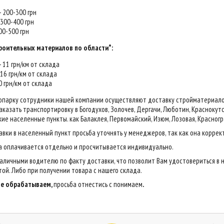
 - 200-300 грн
- 300-400 грн
400-500 грн
роительных материалов по области*:
 - 11 грн/км от склада
- 16 грн/км от склада
20 грн/км от склада
опарку сотрудники нашей компании осуществляют доставку стройматериалов н
казать транспортировку в Богодухов, Золочев, Дергачи, Люботин, Краснокутск,
ие населенные пункты. как Балаклея, Первомайский, Изюм, Лозовая, Красногр
авки в населенный пункт просьба уточнять у менеджеров, так как она коррек
са оплачивается отдельно и просчитывается индивидуально.
аличными водителю по факту доставки, что позволит Вам удостовериться в 
ой. Либо при получении товара с нашего склада.
 не обрабатываем,
просьба отнестись с понимаем
.